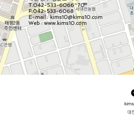
T.042-533-6066~70
F.042-533-6068
E-mail :
kims10@kims10.com
Web :
www.kims10.com
kim
​대